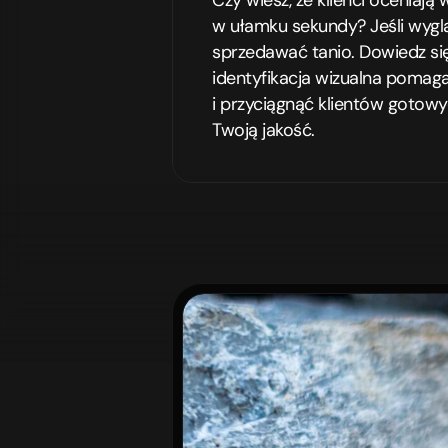
Czy wiesz, że klienci oceniają 
w ułamku sekundy? Jeśli wyglą
sprzedawać tanio. Dowiedz się,
identyfikacja wizualna pomaga
i przyciągnąć klientów gotowyc
Twoją jakość.