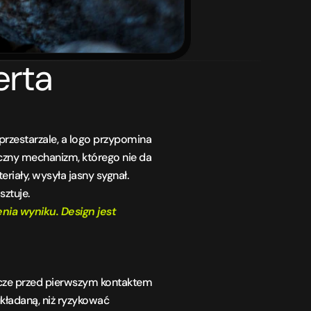
rta 
przestarzale, a logo przypomina 
czny mechanizm, którego nie da 
riały, wysyła jasny sygnał. 
sztuje.
ia wyniku. Design jest 
zcze przed pierwszym kontaktem 
układaną, niż ryzykować 