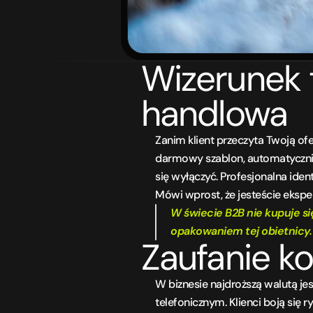
Wizerunek t
handlowa
Zanim klient przeczyta Twoją ofe
darmowy szablon, automatycznie 
się wyłączyć. Profesjonalna ident
Mówi wprost, że jesteście eksper
W świecie B2B nie kupuje si
opakowaniem tej obietnicy.
Zaufanie ko
W biznesie najdroższą walutą je
telefonicznym. Klienci boją się r