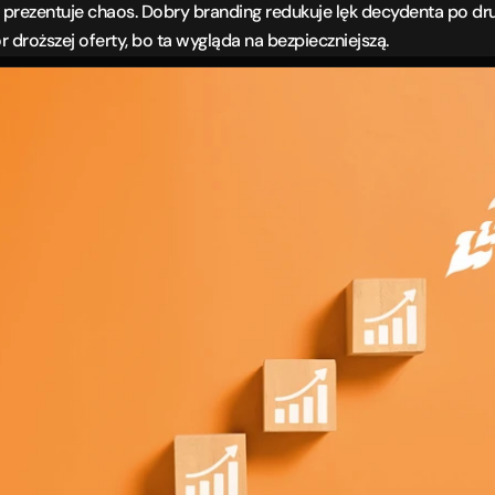
 prezentuje chaos. Dobry branding redukuje lęk decydenta po drug
droższej oferty, bo ta wygląda na bezpieczniejszą.