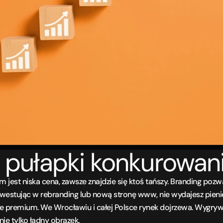
z pułapki konkurowan
jest niska cena, zawsze znajdzie się ktoś tańszy. Branding pozwal
 Inwestując w rebranding lub nową stronę www, nie wydajesz pieni
premium. We Wrocławiu i całej Polsce rynek dojrzewa. Wygrywają
nie tylko ładny obrazek.