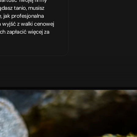
wartość Twojej firmy 
dasz tanio, musisz 
 jak profesjonalna 
 wyjść z walki cenowej 
h zapłacić więcej za 