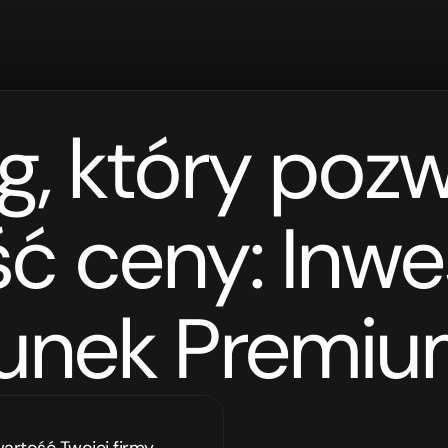
g, który pozw
eny: Inwestycja  
runek Premi