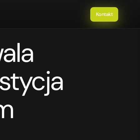
Kontakt
ala 
        
um