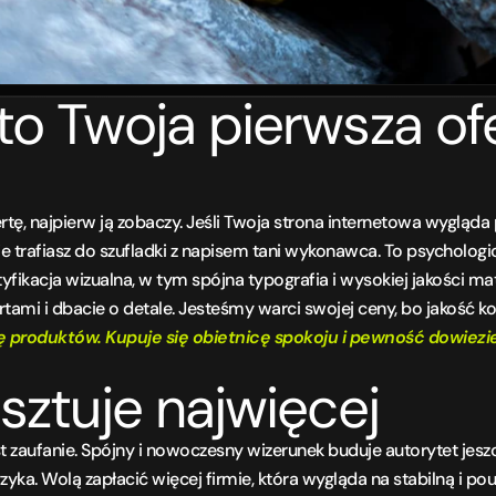
o Twoja pierwsza ofe
rtę, najpierw ją zobaczy. Jeśli Twoja strona internetowa wygląda 
trafiasz do szufladki z napisem tani wykonawca. To psychologi
yfikacja wizualna, w tym spójna typografia i wysokiej jakości mate
tami i dbacie o detale. Jesteśmy warci swojej ceny, bo jakość ko
ę produktów. Kupuje się obietnicę spokoju i pewność dowiezien
sztuje najwięcej
st zaufanie. Spójny i nowoczesny wizerunek buduje autorytet jes
yzyka. Wolą zapłacić więcej firmie, która wygląda na stabilną i po