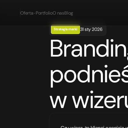
Oferta
Portfolio
O nas
Blog
31 sty 2026
Strategia marki
Brandin
podnieść c
w wize