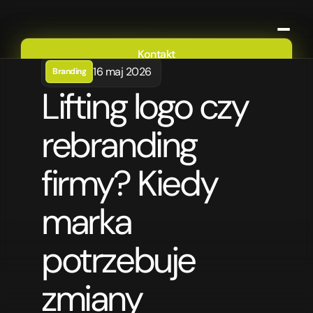
Kontakt
16 maj 2026
Branding
Oferta
Lifting logo czy 
Portfolio
O nas
rebranding 
Blog
firmy? Kiedy 
marka 
potrzebuje 
zmiany