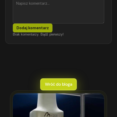
Dodaj komentarz
Brak komentarzy. Bądź pierwszy!
To
też
Cię
zainteresuje.
Wróć do bloga
s sesja zdjęciowa: porównanie kosztów, czasu i efektów