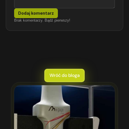
Dodaj komentarz
Brak komentarzy. Bądź pierwszy!
To
też
Cię
zainteresuje.
Wróć do bloga
s sesja zdjęciowa: porównanie kosztów, czasu i efektów