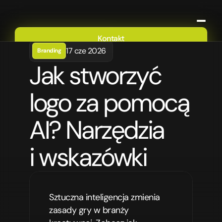
Kontakt
17 cze 2026
Branding
Oferta
Jak stworzyć 
Portfolio
O nas
logo za pomocą 
Blog
AI? Narzędzia 
i wskazówki
Sztuczna inteligencja zmienia 
zasady gry w branży 