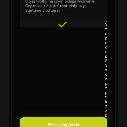
Wyrażam
zgodę
na
przetwarza
moich
danych
osobowych
przez
Spójnia
Studio
w celu
obsługi
zapytania
przesłaneg
za
pomocą
formularza
kontaktowe
zgodnie
z
Polityką
prywatności
Wyślij zapytanie