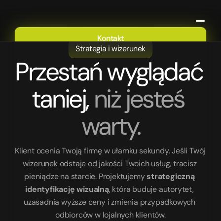
Kontakt
Strategia i wizerunek
Oferta
Przestań wyglądać 
Portfolio
O nas
taniej, 
niż jesteś 
Blog
warty.
Klient ocenia Twoją firmę w ułamku sekundy. Jeśli Twój 
wizerunek odstaje od jakości Twoich usług, tracisz 
pieniądze na starcie. Projektujemy 
strategiczną 
identyfikację wizualną
, która buduje autorytet, 
uzasadnia wyższe ceny i zmienia przypadkowych 
odbiorców w lojalnych klientów.