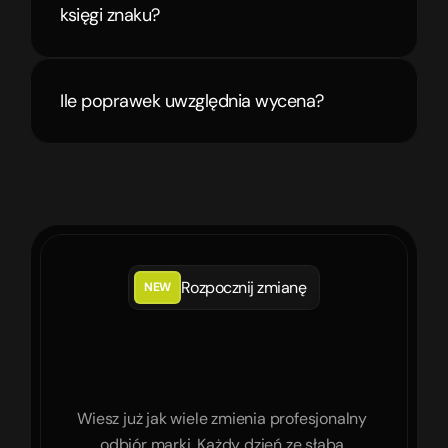
księgi znaku?
Ile poprawek uwzględnia wycena?
Rozpocznij zmianę
NEW
Zainwestuj
w
wizerunek,
który
zarabia.
Wiesz już jak wiele zmienia profesjonalny 
odbiór marki. Każdy dzień ze słabą 