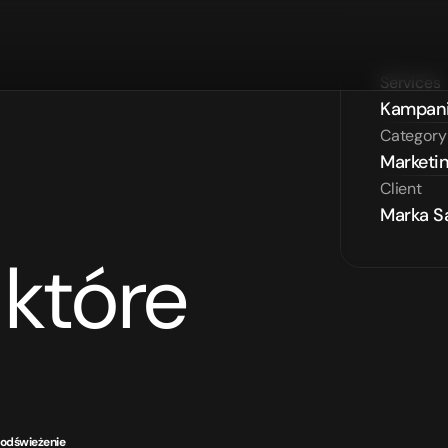
Services
Kampani
Category
Marketi
Client
Marka S
które 
odświeżenie 