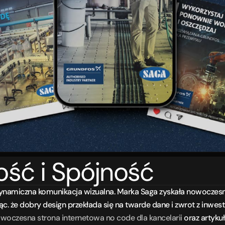
ność i Spójność
ynamiczna komunikacja wizualna. Marka Saga zyskała nowoczesne o
. że dobry design przekłada się na twarde dane i zwrot z inwest
woczesna strona internetowa no code dla kancelarii
 oraz artykuł