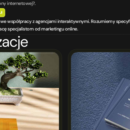
ony internetowej?
.
JI
ć we współpracy z agencjami interaktywnymi. Rozumiemy specyfi
racę specjalistom od marketingu online.
zacje
Branding
NEW