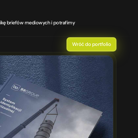
kę briefów mediowych i potrafimy 
Wróć do portfolio
Branding
NEW