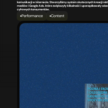
komunikacji w internecie. Stworzyliśmy system skutecznych kreacji rek
mediów i Google Ads. które zwiększyły klikalność i uporządkowały wize
cyfrowych konsumentów.
Performance
Content