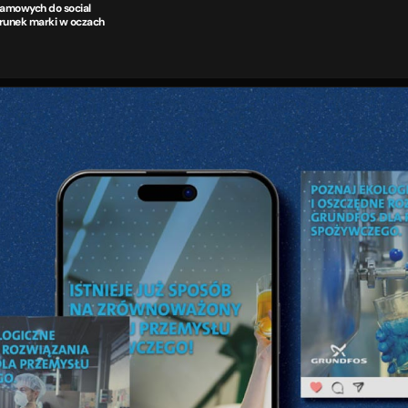
lamowych do social 
runek marki w oczach 